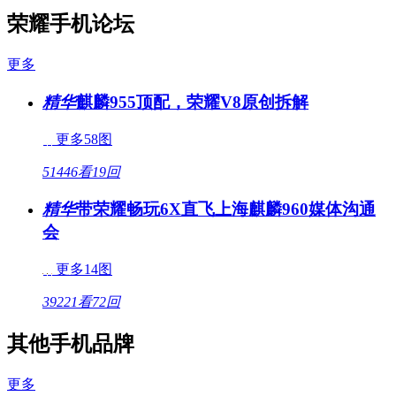
荣耀手机论坛
更多
精华
麒麟955顶配，荣耀V8原创拆解
更多58图
51446看
19回
精华
带荣耀畅玩6X直飞上海麒麟960媒体沟通
会
更多14图
39221看
72回
其他手机品牌
更多