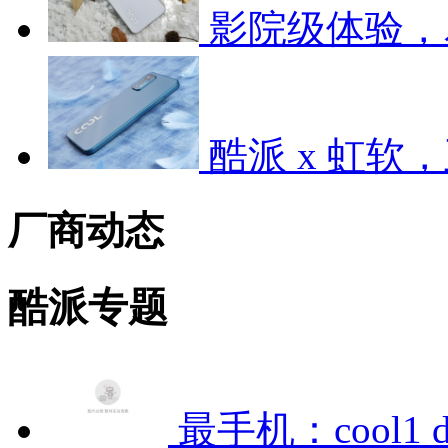
影院级体验，尽
酷派 x 虹软
厂商动态
酷派专题
最手机：cool1 