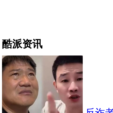
酷派资讯
反诈老