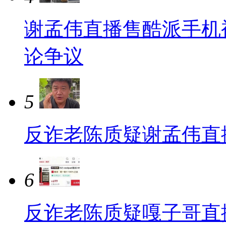
谢孟伟直播售酷派手机
论争议
5
反诈老陈质疑谢孟伟直
6
反诈老陈质疑嘎子哥直