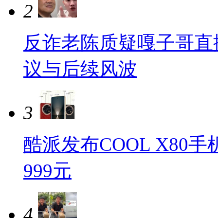
2
反诈老陈质疑嘎子哥直
议与后续风波
3
酷派发布COOL X8
999元
4