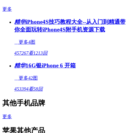
更多
精华
iPhone4S技巧教程大全--从入门到精通带
你全面玩转iPhone4S附手机资源下载
更多4图
457267看
1213回
精华
16G银iPhone 6 开箱
更多42图
453394看
58回
其他手机品牌
更多
苹果其他产品