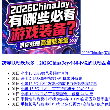
2026China
跨界联动欢乐多，2026ChinaJoy不得不说的联动盘
01日
小米15 Ultra微风蓝限时直降
01日
徕卡D-LUX8便携数码相机限时特惠
01日
小米15 5G手机12GB+256GB白色款热卖特惠
01日
小米 15 5G 手机，京东特惠低至 2949.05 元
01日
小米 15 5G 手机丁香紫配色，低至 2464 元
01日
手机性能热卖排行榜 大内存+LTPO自适应刷新率生
01日
手机长焦与画质排行榜 全焦段覆盖+高解析+低光稳