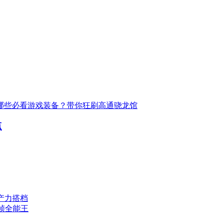
Joy有哪些必看游戏装备？带你狂刷高通骁龙馆
点
产力搭档
帧全能王