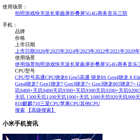
使用场景：
拍照
游戏
快充
送长辈
曲屏
折叠屏
5G
4G
商务
音乐
三防
手机：
品牌
价格
上市日期
上市日期
2026年
2025年
2024年
2023年
2022年
2021年
2020
使用场景
使用场景
拍照
游戏
快充
送长辈
曲屏
折叠屏
5G
4G
商务
音乐
CPU型号
CPU型号
高通CPU
骁龙8 Gen5
高通 骁龙8S Gen4
骁龙 8 Eli
Gen4
骁龙7 Gen1
骁龙7 Gen3
骁龙7+ Gen3
骁龙865
骁龙7+ G
玑9400+
天玑9400
天玑9300+
天玑9300
天玑9200+
天玑9200
天玑 1300
天玑1100
天玑1000+
天玑 1080
天玑920
天玑900
天
810
麒麟710
三星CPU
苹果CPU
其他CPU
搜索
【高级搜索】
小米手机资讯