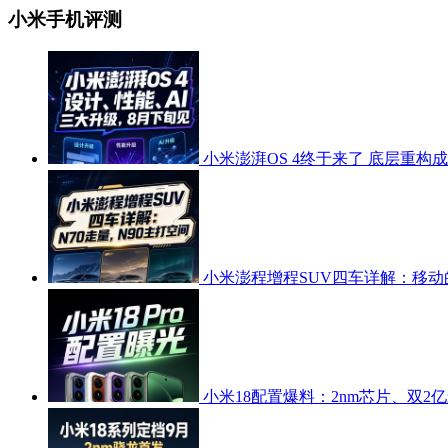
小米手机评测
小米澎湃OS 4终于来了 底层重构
小米澎程增程SUV四车详解：移动
小米18配置爆料：2nm芯片、双2