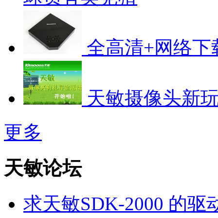
全高清+网络下
天敏摄像头新
更多
天敏论坛
求天敏SDK-2000 的