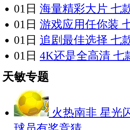
01日
海量精彩大片 七
01日
游戏应用任你装 
01日
追剧最佳选择 七
01日
4K还是全高清 
天敏专题
火热南非 星光
球员有奖竞猜