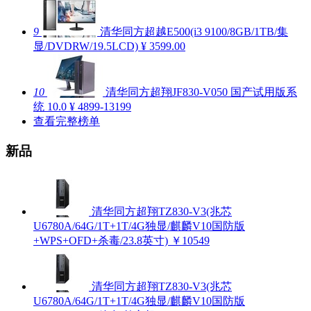
9
清华同方超越E500(i3 9100/8GB/1TB/集
显/DVDRW/19.5LCD)
¥ 3599.00
10
清华同方超翔JF830-V050 国产试用版系
统
10.0
¥ 4899-13199
查看完整榜单
新品
清华同方超翔TZ830-V3(兆芯
U6780A/64G/1T+1T/4G独显/麒麟V10国防版
+WPS+OFD+杀毒/23.8英寸)
￥10549
清华同方超翔TZ830-V3(兆芯
U6780A/64G/1T+1T/4G独显/麒麟V10国防版