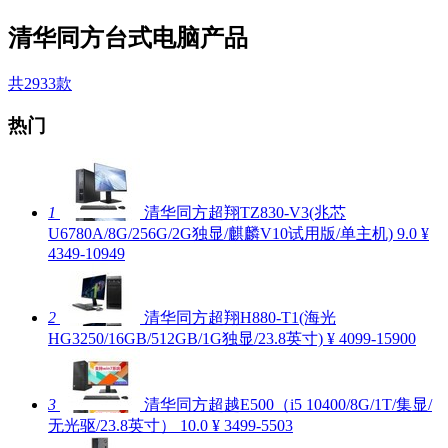
清华同方台式电脑产品
共2933款
热门
1
清华同方超翔TZ830-V3(兆芯
U6780A/8G/256G/2G独显/麒麟V10试用版/单主机)
9.0
¥
4349-10949
2
清华同方超翔H880-T1(海光
HG3250/16GB/512GB/1G独显/23.8英寸)
¥ 4099-15900
3
清华同方超越E500（i5 10400/8G/1T/集显/
无光驱/23.8英寸）
10.0
¥ 3499-5503