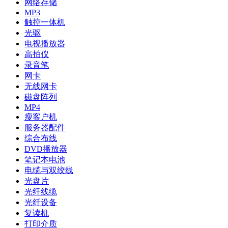
网络存储
MP3
触控一体机
光驱
电视播放器
高拍仪
录音笔
网卡
无线网卡
磁盘阵列
MP4
瘦客户机
服务器配件
综合布线
DVD播放器
笔记本电池
电缆与双绞线
光盘片
光纤线缆
光纤设备
复读机
打印介质