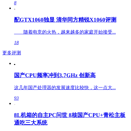
8
配GTX1060独显 清华同方精锐X1060评测
随着电竞的火热，越来越多的家庭开始接受...
18
更多评测
国产CPU频率冲到3.7GHz 创新高
这几年国产处理器的发展速度比较快，这一点大...
93
8L机箱的自主PC问世 8核国产CPU+青松主板
通吃三大系统