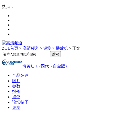
热点：
ZOL首页
>
高清频道
>
评测
>
播放机
> 正文
海美迪 H7四代（白金版）
产品综述
图片
参数
报价
点评
论坛帖子
评测