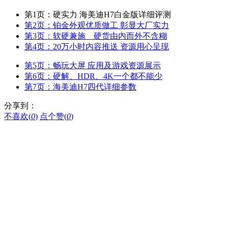
第1页：硬实力 海美迪H7白金版详细评测
第2页：铂金外观优质做工 彰显大厂实力
第3页：软硬兼施 硬货由内而外不含糊
第4页：20万小时内容推送 资源用心呈现
第5页：畅玩大屏 应用及游戏资源展示
第6页：硬解、HDR、4K一个都不能少
第7页：海美迪H7四代详细参数
分享到：
不喜欢(
0
)
点个赞(
0
)