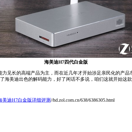
海美迪
H7四代
白金版
力见长的高端产品为主，而在近几年才开始涉足亲民化的产品
传了海美迪出色的解码能力，好了闲话不多说，咱们这就开始这
 海美迪H7白金版详细评测
//hd.zol.com.cn/638/6386305.html