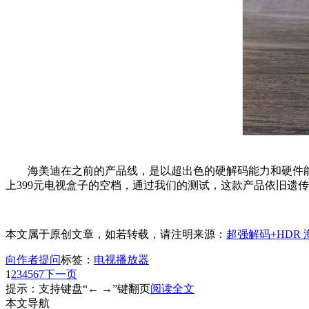
海美迪在之前的产品线，是以超出色的硬解码能力和硬件能
上399元电视盒子的空档，通过我们的测试，这款产品依旧遗
本文属于原创文章，如若转载，请注明来源：
超强解码+HDR
向作者提问
标签：
电视播放器
1
2
3
4
5
6
7
下一页
提示：支持键盘“← →”键翻页
阅读全文
本文导航