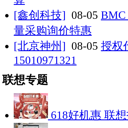
[鑫创科技]
08-05
BM
量采购询价特惠
[北京神州]
08-05
授权
15010971321
联想专题
618好机惠 联