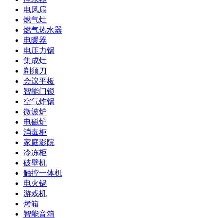
电风扇
燃气灶
燃气热水器
电暖器
电压力锅
集成灶
剃须刀
会议平板
智能门锁
空气炸锅
微波炉
电磁炉
消毒柜
家庭影院
冷冻柜
破壁机
触控一体机
电火锅
游戏机
烤箱
智能音箱