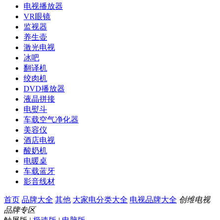
电视播放器
VR眼镜
监视器
养生壶
激光电视
冰吧
翻译机
绞肉机
DVD播放器
液晶拼接
电熨斗
车载空气净化器
美容仪
酒店电视
酸奶机
电暖桌
车载蓝牙
影音线材
首页
品牌大全
其他
大家电分类大全
电视品牌大全
创维电视
品牌专区