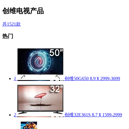
创维电视产品
共1521款
热门
1
创维50G650
8.9
¥ 2999-3699
2
创维32E361S
8.7
¥ 1599-2999