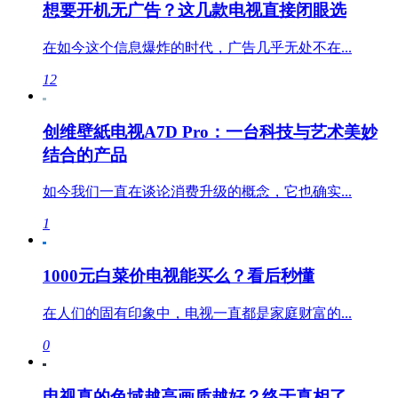
想要开机无广告？这几款电视直接闭眼选
在如今这个信息爆炸的时代，广告几乎无处不在...
12
创维壁紙电视A7D Pro：一台科技与艺术美妙
结合的产品
如今我们一直在谈论消费升级的概念，它也确实...
1
1000元白菜价电视能买么？看后秒懂
在人们的固有印象中，电视一直都是家庭财富的...
0
电视真的色域越高画质越好？终于真相了