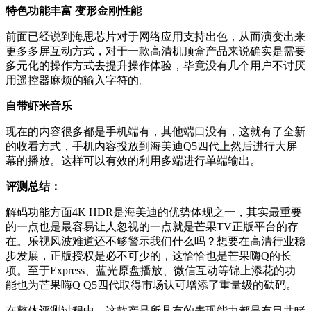
特色功能丰富 变形金刚性能
前面已经说到海思芯片对于网络应用支持出色，从而演变出来
更多多屏互动方式，对于一款高清机顶盒产品来说确实是需要
多元化的操作方式去提升操作体验，毕竟没有几个用户不讨厌
用遥控器麻烦的输入字符的。
自带虾米音乐
现在的内容很多都是手机端有，其他端口没有，这就有了全新
的收看方式，手机内容投放到海美迪Q5四代上然后进行大屏
幕的播放。这样可以有效的利用多端进行单端输出。
评测总结：
解码功能方面4K HDR是海美迪的优势体现之一，其实最重要
的一点也是最容易让人忽视的一点就是芒果TV正版平台的存
在。乐视风波难道还不够警示我们什么吗？想要在高清行业稳
步发展，正版授权是必不可少的，这恰恰也是芒果嗨Q的长
项。至于Express、蓝光原盘播放、微信互动等锦上添花的功
能也为芒果嗨Q Q5四代取得市场认可增添了重量级的砝码。
在整体评测过程中，这款产品所具有的表现能力都是有目共睹