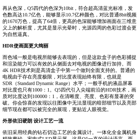
再从色深，Q5四代的色深为10bit，符合超高清蓝光标准，发
色数高达10.7亿色，能够显示10.7亿种颜色，对比普通8bit视频
的1670万色，提高了64倍，更高的色深能够增加画面在三维意
义上的解析度，尤其是显示光晕时，光源四周的色彩过渡会更
为自然逼真。
HDR使画面更大绚丽
而色域一般是电视所能够去表现的，但是这款盒子的色彩捕捉
和渲染能力可以有效的从侧面去对电视的图像进行加持。而
4K HDR技术则是高清盒子中第一个做到全面支持的。普通的
电视由于存在亮度极限，对比度表现始终有限，也就是
SDR（Standard Dynamic Range）水平；一般手机的液晶屏幕
对比度也只有1000：1。Q5四代引入尖端前沿的HDR技术，画
质对比度达到100000：1，在清晰度、亮度、色彩有显著的突
破。你会惊喜的发现以往图像中无法显现的暗部细节以及亮部
细节现在都可以被完全的展现，更贴近人眼视觉。
外形依旧硬朗 设计工艺一流
依旧采用经典的钻石切边工艺的金属设计。一体化全金属机身
精致磨砂，家电式LED显示屏。这是Q5一直的设计语言，而