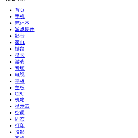
首页
手机
笔记本
游戏硬件
影音
家电
键鼠
显卡
游戏
音频
电视
平板
主板
CPU
机箱
显示器
空调
固态
打印
投影