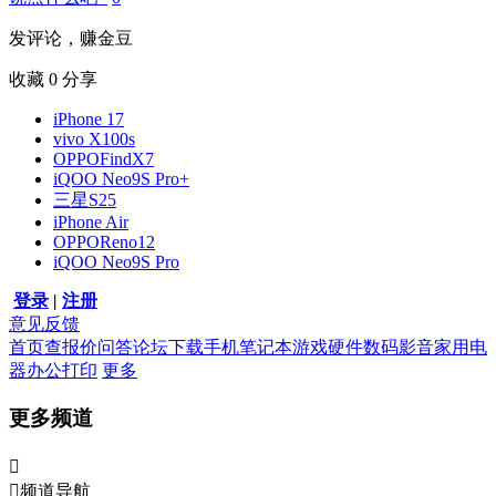
发评论，赚金豆
收藏
0
分享
iPhone 17
vivo X100s
OPPOFindX7
iQOO Neo9S Pro+
三星S25
iPhone Air
OPPOReno12
iQOO Neo9S Pro
登录
|
注册
意见反馈
首页
查报价
问答
论坛
下载
手机
笔记本
游戏硬件
数码影音
家用电
器
办公打印
更多
更多频道


频道导航