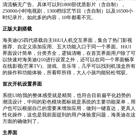
清流畅无广告。具体可以到
1800
部
优质影片（含自制），
250000
小时
电视剧，
1300
档
综艺节目（含自制）以及16500小
时纪录片。如此多的内容，10年都看不完。
正版大剧搭载
海美迪Q5四代搭载自主HiUI人机交互界面，集合了热门影视
推荐、自定义添加应用、五大功能入口于同一个界面。HiUI
界面设计简单，分类齐全，逻辑清晰，在首页界面用户除了可
以快速对海美迪Q10进行设置之外，还可以在同一个界面畅享
在线影视(芒果TV)、游戏、音乐等，几乎可以找到机顶盒所有
的操作和功能体验，所看即所得，大人小孩均能轻松驾驭。
首次开机设置界面
系统UI给我的整体感受就是精简，也符合目前扁平化趋势的
潮流设计，中间的彩色模块图标就是系统的主要功能菜单，用
户也可以根据自己的需要来增加应用，做到一键直达，更具人
性化操作，这也是我前面提到的用户体验度问题，海美迪在这
方面的确做到了。
主界面