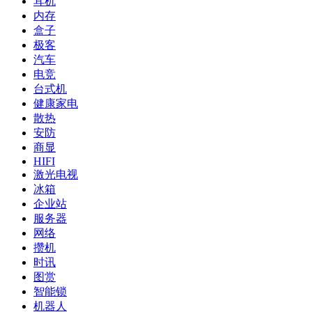
耳机
内存
盒子
极客
汽车
电竞
台式机
健康家电
散热
安防
商显
HIFI
激光电视
冰箱
企业站
服务器
网络
攒机
时讯
图赏
智能锁
机器人