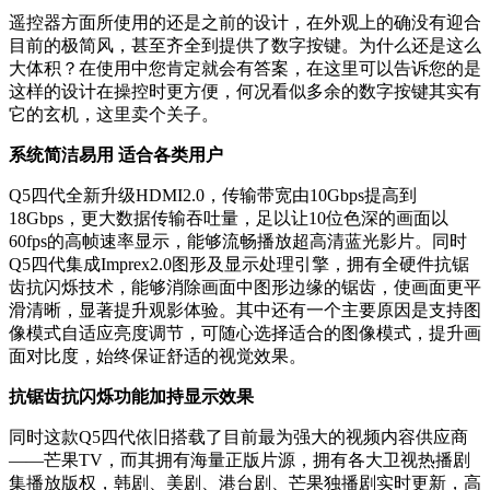
遥控器方面所使用的还是之前的设计，在外观上的确没有迎合
目前的极简风，甚至齐全到提供了数字按键。为什么还是这么
大体积？在使用中您肯定就会有答案，在这里可以告诉您的是
这样的设计在操控时更方便，何况看似多余的数字按键其实有
它的玄机，这里卖个关子。
系统简洁易用
适合各类用户
Q5四代全新升级HDMI2.0，传输带宽由10Gbps提高到
18Gbps，更大数据传输吞吐量，足以让10位色深的画面以
60fps的高帧速率显示，能够流畅播放超高清蓝光影片。同时
Q5四代集成Imprex2.0图形及显示处理引擎，拥有全硬件抗锯
齿抗闪烁技术，能够消除画面中图形边缘的锯齿，使画面更平
滑清晰，显著提升观影体验。其中还有一个主要原因是支持图
像模式自适应亮度调节，可随心选择适合的图像模式，提升画
面对比度，始终保证舒适的视觉效果。
抗锯齿抗闪烁功能加持显示效果
同时这款Q5四代依旧搭载了目前最为强大的视频内容供应商
——芒果TV，而其拥有海量正版片源，拥有各大卫视热播剧
集播放版权，韩剧、美剧、港台剧、芒果独播剧实时更新，高