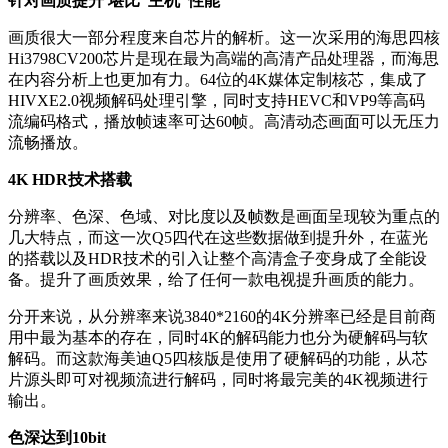
针对画质提升
堪比“主机”性能
画质很大一部分程度来自芯片的解析。这一次采用的海思四核
Hi3798CV200芯片是现在最为高端的高清产品处理器，而海思
在内容分析上也更加有力。64位的4K媒体定制核芯，集成了
HIVXE2.0视频解码处理引擎，同时支持HEVC和VP9等高码
流编码格式，播放帧速率可达60帧。高清动态画面可以无压力
流畅播放。
4K HDR技术搭载
分辨率、色深、色域、对比度以及帧数是画面呈现较为重点的
几大特点，而这一次Q5四代在这些数据做到提升外，在蓝光
的搭载以及HDR技术的引入让整个高清盒子变身成了全能设
备。提升了画质效果，给了任何一款电视提升画质的能力。
分开来说，从分辨率来说3840*2160的4K分辨率已经是目前商
用中最为基本的存在，同时4K的解码能力也分为硬解码与软
解码。而这款海美迪Q5四核版是使用了硬解码的功能，从芯
片源头即可对视频流进行解码，同时将最完美的4K视频进行
输出。
色深达到10bit