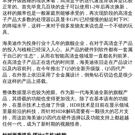
本身升级困难的现状来看，高清盒子的迭代速度应该算是比较
正常的。首先毕竟几百块的盒子可以使用1-2年后再次换新，
这样的频率也是一般家庭所能够承受的，再次现阶段的高清盒
子产品大多数的处理器以及显卡GPU已经慢慢的贴近时下PC
的终端水平，这样一来对于很多发烧友来说也是一个不错的玩
具。
海美迪作为投身行业十几年的旗舰企业，在对于高清盒子产品
的投入与植根已经深入人心。从产品的硬件到软件都有一套属
于自己的“生态”，从而在智能高清盒领域里一直都名列前茅。
在高清盒子产品正在迭代的时间里，海美迪依旧走在产品设计
以及内容前列，在今年推出了Q5的全新升级版，Q5四代产
品，在外形上依旧采用了全金属设计，倒角钻石切边也是很少
在这样的产品上搭载。
整体数据显示也较为抢眼。作为新一代海美迪全新的旗舰产
品，其搭载的功能也变得更加强大。除了在基本该有的功能
外，在显示技术上也做了升级，HDR技术是目前在显示领域
里最前沿的科技，而针对HDR解码需要有一颗强大的芯片支
持，而这款海美迪Q5四代在硬件选择以及功能支持上都超越
任何一代，成为了新时期的视频怪兽。