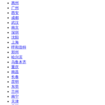
惠州
广州
西安
成都
武汉
南京
深圳
沈阳
上海
呼和浩特
郑州
哈尔滨
乌鲁木齐
重庆
南昌
长春
昆明
东莞
兰州
南宁
天津