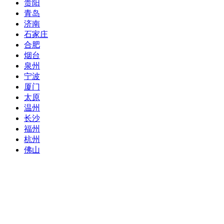
贵阳
青岛
济南
石家庄
合肥
烟台
泉州
宁波
厦门
太原
温州
长沙
福州
杭州
佛山