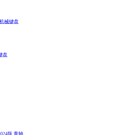
戏机械键盘
键盘
024版 青轴