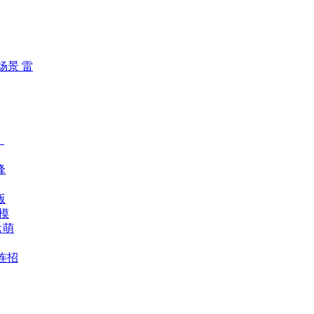
场景 雷
！
锋
版
模
盘萌
连招