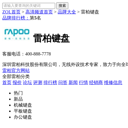
ZOL首页
>
高清频道首页
>
品牌大全
>
雷柏键盘
品牌排行榜：
第
5
名
雷柏键盘
客服电话：
400-888-7778
深圳雷柏科技股份有限公司，无线外设技术专家，致力于向全球
雷柏官方网站
全部雷柏分类
首页
报价
论坛
评测
排行榜
问答
新闻
行情
经销商
维修信息
热门
新品
机械键盘
平板键盘
办公键盘