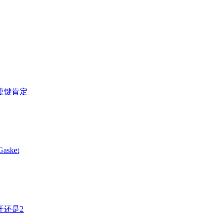
捷键肯定
sket
牙还是2