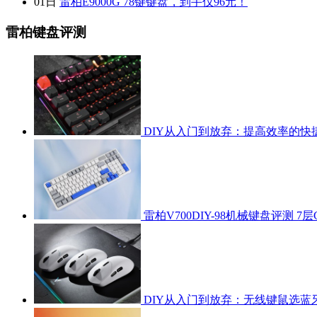
01日
雷柏E9000G 78键键盘，到手仅96元！
雷柏键盘评测
DIY从入门到放弃：提高效率的快
雷柏V700DIY-98机械键盘评测 7层Ga
DIY从入门到放弃：无线键鼠选蓝