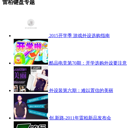
雷柏键盘专题
2015开学季 游戏外设选购指南
酷品电竞第70期：开学选购外设要注意
外设装第六期：难以置信的美丽
创.新路-2011年雷柏新品发布会