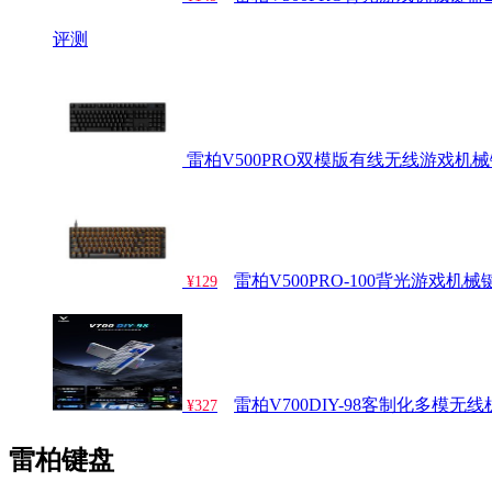
评测
雷柏V500PRO双模版有线无线游戏机
雷柏V500PRO-100背光游戏机械
¥129
雷柏V700DIY-98客制化多模无
¥327
雷柏键盘