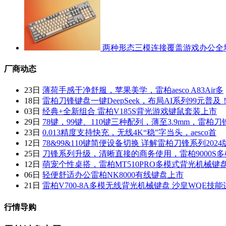
两种形态三模连接覆盖游戏办公全
厂商动态
23日
薄荷手感干净舒服，苹果美学，雷柏aesco A83Air多
18日
雷柏刀锋键盘一键DeepSeek，布局AI系列99元普及
03日
经典+全新组合 雷柏V185S背光游戏键鼠套装上市
29日
78键，99键、110键三种配列，薄至3.9mm，雷柏刀
23日
0.013精度支持快充，无线4K“稳”字当头，aesco首
12日
78&99&110键简便设备切换 详解雷柏刀锋系列2024
25日
刀锋系列升级，清晰直接的商务使用，雷柏9000S多
12日
萌宠个性桌搭，雷柏MT510PRO多模式背光机械键
06日
轻便舒适办公雷柏NK8000有线键盘上市
21日
雷柏V700-8A多模无线背光机械键盘 沙皇WQE技能
行情导购