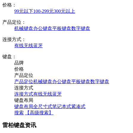
价格：
99元以下
100-299元
300元以上
产品定位：
机械键盘
办公键盘
平板键盘
数字键盘
连接方式：
有线
无线
蓝牙
键盘：
品牌
价格
产品定位
产品定位
机械键盘
办公键盘
平板键盘
数字键盘
连接方式
连接方式
有线
无线
蓝牙
键盘布局
键盘布局
全尺寸式
笔记本式
紧凑式
搜索
【高级搜索】
雷柏键盘资讯