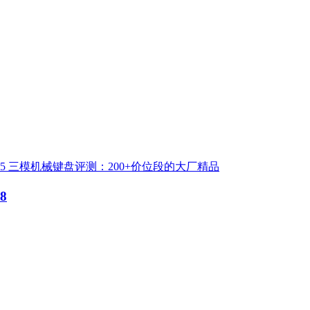
IY-75 三模机械键盘评测：200+价位段的大厂精品
8