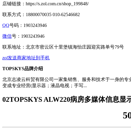
店铺链接：
https://s.zol.com.cn/shop_199848/
联系方式：
18800070035 010-62546682
QQ
号码：1903243946
微信
号：
1903243946
联系地址：
北京市密云区十里堡镇海怡庄园迎宾路单号79号
zol
发送商家地址到手机
TOPSKYS品牌介绍
北京志凌云科贸有限公司一家集销售、服务和技术于一身的专业
变成专业经营(显示器；液晶电视；手写...
02
TOPSKYS ALW220病房多媒体信