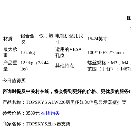
图
铝合金，铁，塑
电视机适用尺
材质
15-24英寸
胶
寸
最大承
适用的VESA
1-6.5kg
100*100/75*75mm
重
孔位
产品重
12.9kg（28.44
螺丝规格：M3，M4，M
其他特点
量
lbs）
范围（手臂）：1467
今日值得买
咨询时提及中关村在线，将会得到更好的价格、更优质的服务!
产品名称：
TOPSKYS ALW220病房多媒体信息显示器壁挂架
参考价格：
3589元
在线购买
商家名称：
TOPSKYS显示器支架